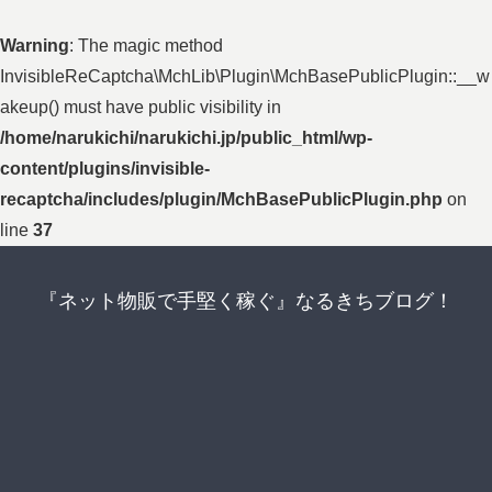
Warning
: The magic method
InvisibleReCaptcha\MchLib\Plugin\MchBasePublicPlugin::__w
akeup() must have public visibility in
/home/narukichi/narukichi.jp/public_html/wp-
content/plugins/invisible-
recaptcha/includes/plugin/MchBasePublicPlugin.php
on
line
37
『ネット物販で手堅く稼ぐ』なるきちブログ！