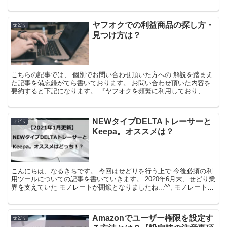
化をして、 自身で行う作業は仕...
ヤフオクでの利益商品の探し方・
せどり
見つけ方は？
こちらの記事では、 個別でお問い合わせ頂いた方への 解説を踏まえ
た記事を備忘録がてら書いております。 お問い合わせ頂いた内容を
要約すると下記になります。 『ヤフオクを頻繁に利用しており、 そ
のプラットフォーム内での...
NEWタイプDELTAトレーサーと
せどり
Keepa。オススメは？
こんにちは、なるきちです。 今回はせどりを行う上で 今後必須の利
用ツールについての記事を書いていきます。 2020年6月末、せどり業
界を支えていた モノレートが閉鎖となりましたね...^^; モノレート閉
鎖については こちら...
Amazonでユーザー権限を設定す
せどり