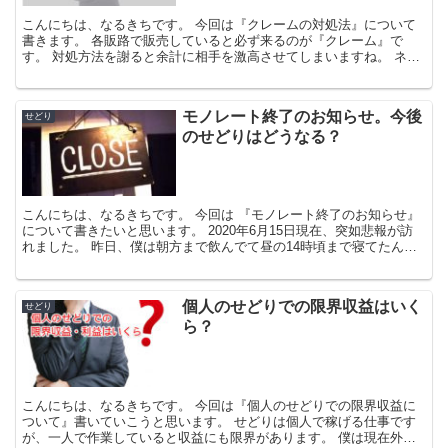
こんにちは、なるきちです。 今回は『クレームの対処法』について
書きます。 各販路で販売していると必ず来るのが『クレーム』で
す。 対処方法を謝ると余計に相手を激高させてしまいますね。 ネッ
ト販売ですと相手の顔を見ずにやりと...
モノレート終了のお知らせ。今後
せどり
のせどりはどうなる？
こんにちは、なるきちです。 今回は 『モノレート終了のお知らせ』
について書きたいと思います。 2020年6月15日現在、突如悲報が訪
れました。 昨日、僕は朝方まで飲んでて昼の14時頃まで寝てたんで
すが笑 い...
個人のせどりでの限界収益はいく
せどり
ら？
こんにちは、なるきちです。 今回は『個人のせどりでの限界収益に
ついて』書いていこうと思います。 せどりは個人で稼げる仕事です
が、一人で作業していると収益にも限界があります。 僕は現在外注