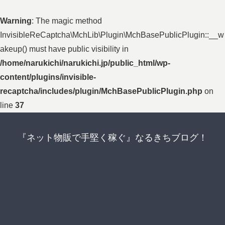
Warning
: The magic method
InvisibleReCaptcha\MchLib\Plugin\MchBasePublicPlugin::__w
akeup() must have public visibility in
/home/narukichi/narukichi.jp/public_html/wp-
content/plugins/invisible-
recaptcha/includes/plugin/MchBasePublicPlugin.php
on
line
37
『ネット物販で手堅く稼ぐ』なるきちブログ！